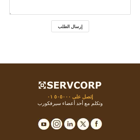
إرسال الطلب
إتصل على
٥٠٥٠٠٠ ٠١
وتكلم مع أحد أعضاء سيرفكورب