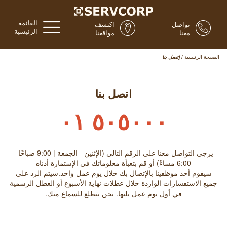
القائمة
تواصل
اكتشف
الرئيسية
معنا
مواقعنا
الصفحة الرئيسية
/
إتصل بنا
اتصل بنا
٥٠٥٠٠٠ ٠١
يرجى التواصل معنا على الرقم التالي (الإثنين - الجمعة | 9:00 صباحًا -
6:00 مساءً) أو قم بتعبأة معلوماتك في الإستمارة أدناه
سيقوم أحد موظفينا بالإتصال بك خلال يوم عمل واحد.سيتم الرد على
جميع الاستفسارات الواردة خلال عطلات نهاية الأسبوع أو العطل الرسمية
في أول يوم عمل يليها. نحن نتطلع للسماع منك.