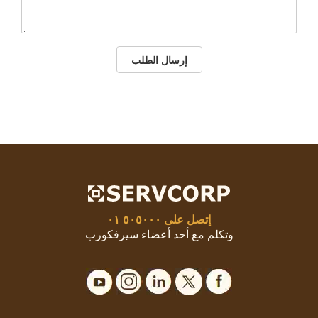
إرسال الطلب
إتصل على
٥٠٥٠٠٠ ٠١
وتكلم مع أحد أعضاء سيرفكورب