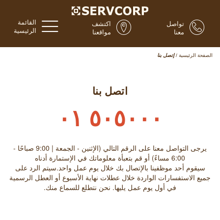
القائمة
تواصل
اكتشف
الرئيسية
معنا
مواقعنا
الصفحة الرئيسية
/
إتصل بنا
اتصل بنا
٥٠٥٠٠٠ ٠١
يرجى التواصل معنا على الرقم التالي (الإثنين - الجمعة | 9:00 صباحًا -
6:00 مساءً) أو قم بتعبأة معلوماتك في الإستمارة أدناه
سيقوم أحد موظفينا بالإتصال بك خلال يوم عمل واحد.سيتم الرد على
جميع الاستفسارات الواردة خلال عطلات نهاية الأسبوع أو العطل الرسمية
في أول يوم عمل يليها. نحن نتطلع للسماع منك.