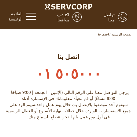
القائمة
تواصل
اكتشف
الرئيسية
معنا
مواقعنا
الصفحة الرئيسية
/
إتصل بنا
اتصل بنا
٥٠٥٠٠٠ ٠١
يرجى التواصل معنا على الرقم التالي (الإثنين - الجمعة | 9:00 صباحًا -
6:00 مساءً) أو قم بتعبأة معلوماتك في الإستمارة أدناه
سيقوم أحد موظفينا بالإتصال بك خلال يوم عمل واحد.سيتم الرد على
جميع الاستفسارات الواردة خلال عطلات نهاية الأسبوع أو العطل الرسمية
في أول يوم عمل يليها. نحن نتطلع للسماع منك.