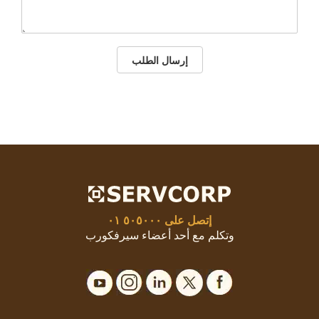
إرسال الطلب
إتصل على
٥٠٥٠٠٠ ٠١
وتكلم مع أحد أعضاء سيرفكورب