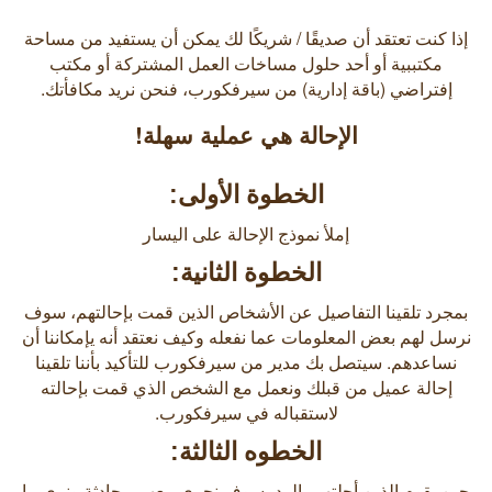
إذا كنت تعتقد أن صديقًا / شريكًا لك يمكن أن يستفيد من مساحة
مكتببية أو أحد حلول مساخات العمل المشتركة أو مكتب
إفتراضي (باقة إدارية) من سيرفكورب، فنحن نريد مكافأتك.
الإحالة هي عملية سهلة!
الخطوة الأولى:
إملأ نموذج الإحالة على اليسار
الخطوة الثانية:
بمجرد تلقينا التفاصيل عن الأشخاص الذين قمت بإحالتهم، سوف
نرسل لهم بعض المعلومات عما نفعله وكيف نعتقد أنه يإمكاننا أن
نساعدهم. سيتصل بك مدير من سيرفكورب للتأكيد بأننا تلقينا
إحالة عميل من قبلك ونعمل مع الشخص الذي قمت بإحالته
لاستقباله في سيرفكورب.
الخطوه الثالثة:
حين يقوم الذين أحلتهم بالرد، سوف نجري معهم محادثة ونرى ما