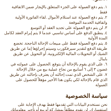
١. يتم دفع العمولة على الجزء المتعلق بالإيجار ضمن الاتفاقية
فقط
٢. يتم دفع العمولة عند استلام الأموال .لقاء الفاتورة الأولية
واتفاقية الخدمة الموقعة
٣. لن يتم دفع العمولة على تجديد العقد أو التوسع
٤. ينطبق الدفع على أساس تناسبي عندما لا يتم إبرام العقد لكامل
المدة الأولية
٥. يتم دفع العمولة فقط على مبيعات الإحالة الناجحة. تخضع
طريقة الدفع لتقدير سيرفكورب وسيتم إجراؤها إما عن طريق
الشيك أو التحويلات المالية الإلكترونية. أو التحويل عن طريق
بايبال
٦. على الذي يقوم بالإحالة أن يتوقع .الحصول على عمولته في
غضون ٣ إلى ٦ أسابيع من نجاح عملية بيع من خلال الإحالة
٧. على الشخص الذي تمت إحالته أن يعترف بإحالته عن طريق
الذي قام بالإحالة لكي يكون هذا الأخير مؤهلاً للحصول على
العمولة
سياسة الخصوصية
نحن نستخدم البيانات التي تقدمها فقط بهدف الإجابة على
استفسارك. لن نقوم مطلقاً بمشاركة أو بيع أو تأجير معلوماتك