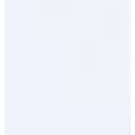
بالنسبة للفرق التي لا تحتاج إلى مكتب يومي، نوفر إمكانية
الوصول إلى المكاتب والغرف والمساحات المشتركة عند الحاجة
فقط. يمكن للموظفين عن بُعد استخدام المراكز المحلية لفترات
قصيرة، ويمكن للفرق الهجينة تحديد أيام عمل مكتبية محددة، بينما
يمكن لفرق المشاريع استخدام غرف مجهزة بالكامل لجلسات
التخطيط.