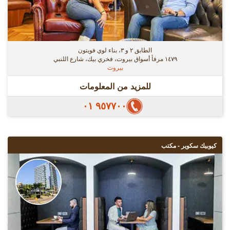
الطابق ٢ و ٣، بناء لوي فويتون
١٤٧٩ مرفأ أسواق بيروت، فخري بيك، شارع اللنبي
بيروت
للمزيد من المعلومات
٩٥٧٧٠٠ ٠١
كيوبيك سكوير - مكتب