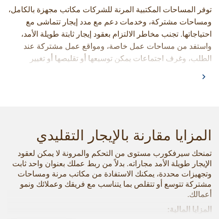
توفر المساحات المكتبية المرنة للشركات مكاتب مجهزة بالكامل،
ومساحات مشتركة، وخدمات دعم مع مدد إيجار تتماشى مع
احتياجاتها. تجنب مخاطر الالتزام بعقود إيجار ثابتة طويلة الأمد،
واستفد من مساحات عمل خاصة، ومواقع عمل مشتركة عند
الطلب، وغرف اجتماعات يمكن توسيعها أو تقليصها أو تغيير
موقعها حسب متطلباتك.
مع سيرفكورب، يمكنك الاختيار من بين مواقع متميزة مدعومة
بخبرة سيرفكورب التي تزيد عن
٤٥
عامًا. تم تجهيز مواقعنا
بالأثاث، وخدمات الاتصال، وعنوان عمل احترافي، واستقبال في
المزايا مقارنة بالإيجار التقليدي
الموقع. تتولى سيرفكورب أعمال التنظيف، وتقنية المعلومات،
والعمليات اليومية خلف الكواليس، مما يتيح لفريقك التركيز على
تمنحك سيرفكورب مستوى من التحكم والمرونة لا يمكن لعقود
العملاء والمشاريع.
الإيجار طويلة الأمد مجاراته. بدلاً من ربط عملك بعنوان واحد ثابت
وتجهيزات محددة، يمكنك الاستفادة من مكاتب مرنة ومساحات
مشتركة تتوسع أو تتقلص بما يتناسب مع فريقك وعملائك ونمو
أعمالك.
المزايا المالية: