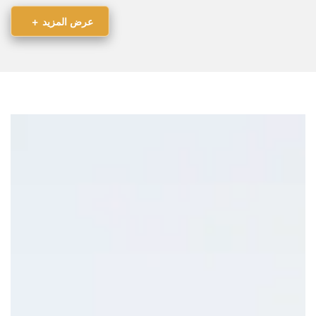
رسوم شهرية موحدة وقابلة للتنبؤ بدلاً من التعامل مع
+
عدة مزودين
عرض المزيد
دون تكاليف رأسمالية للتجهيز أو الأثاث — ادخل وابدأ
العمل مباشرة
خطط عضوية مرنة تتيح لك زيادة أو تقليل عدد المكاتب
دون غرامات
الدفع مقابل غرف الاجتماعات ومساحات الفعاليات عند
الاستخدام فقط
دمج التكاليف التشغيلية مما يقلل من الأعباء الإدارية
وإدارة الموردين
على المستوى اليومي،
توفر مساحات سيرفكورب بيئة عمل
احترافية راقية. يعمل فريقك ضمن بيئة مُدارة من قبل طاقم دعم
ذو خبرة واسعة في التعامل مع الشركات. يصل عملاؤك إلى
استقبال أنيق يعكس صورة احترافية، ويتم دعم علامتك التجارية
طوال تجربة العميل.
لمن تناسب المكاتب المرنة
تم تصميم مساحات سيرفكورب للشركات التي تبحث عن التحكم،