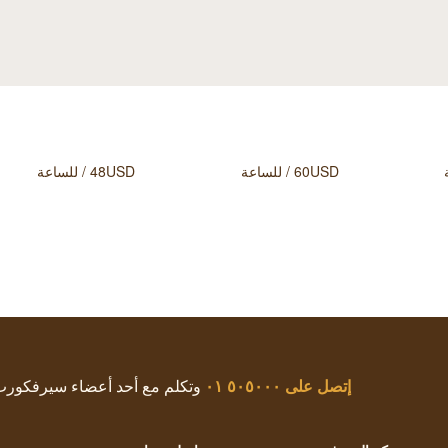
60USD / للساعة
48USD / للساعة
إتصل على
٥٠٥٠٠٠ ٠١
وتكلم مع أحد أعضاء سيرفكور