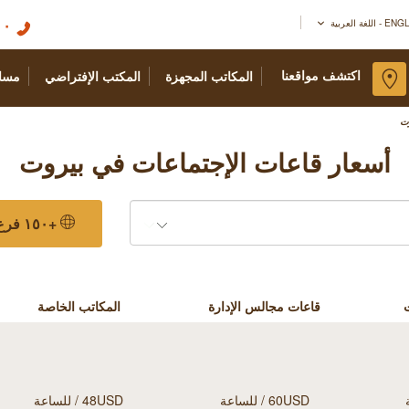
٠١
اللغة العربية
اكتشف مواقعنا
المكاتب المجهزة
المكتب الإفتراضي
مسا
وت
أسعار قاعات الإجتماعات في بيروت
+١٥٠ فرع حول العالم
ت
قاعات مجالس الإدارة
المكاتب الخاصة
60USD / للساعة
48USD / للساعة