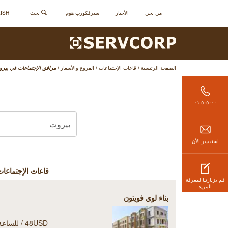
من نحن
الأخبار
سيرفكورب هوم
بحث
ENGLISH - 
الصفحة الرئيسية
/
قاعات الإجتماعات
/
الفروع والأسعار
/
مرافق الإجتماعات في بير
٥٠٥٠٠٠ ٠١
استفسر الأن
قاعات الإجتماعا
قم بزيارتنا لمعرفة
المزيد
بناء لوي فويتون
48USD / للساعة