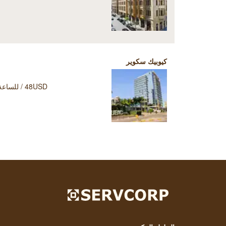
كيوبيك سكوير
48USD / للساعة