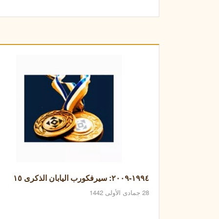
١٩٩٤-٢٠٠٩: سيرفكورب اليابان الذكرى ١٥
28 جمادى الأولى 1442