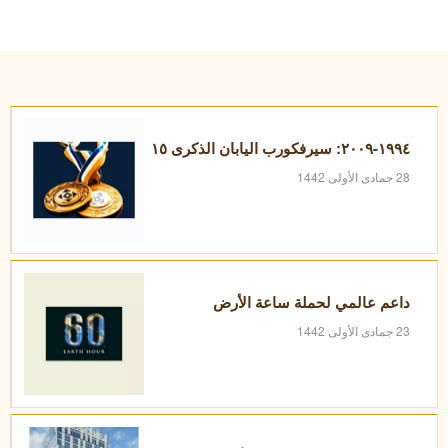
١٩٩٤-٢٠٠٩: سيرفكورب اليابان الذكرى ١٥
28 جمادى الأولى 1442
داعم عالمي لحملة ساعة الأرض
23 جمادى الأولى 1442