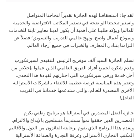
لقد جاء استحقاقنا لهذه الجائزة تقديراً لنجاحنا المتواصل
واستيراتيجيتنا الواضحة في تصدير المكاتب الافتراضية والخدمية
للعالم! ويؤكد طلبنا على أهمية أن يكون لدينا معايير ثابتة للخدمات
ونموذج أعمال واضح، ونهج عالمي للتدريب والتسويق؛ فضلاً عن
التزامنا بتبادل المعارف والخبرات في جميع أرجاء العالم.
تسلم الجائزة السيد آلف موفريج الرئيس التنفيذي لسيرفكورب
وقدم شكره لجميع أفراد الفريق العالمي الذين عملوا بإخلاص من
أجل خدمة ورقي سيرفكورب التي اختارتهم لقيادة هذا التحدي.
وتعتبر هذه المناسبة فرصة عظيمة للالتقاء بالشركات الأسترالية
الأخرى المصدرة للعالم، والتي ستدعمها خدماتنا في القريب
العاجل!
جائزة أفضل المصدرين في أستراليا هو برنامج وطني يكرم
المصدرين الذين حققوا نمواً مستديماً متسلحين بالإبداع والالتزام.
ويقدم هذا البرنامج الذي يقوم برعايته الفائزون من الدول والأقاليم
المكتب التجاري الأسترالي وغرفة التجارة والصناعة الأسترالية.