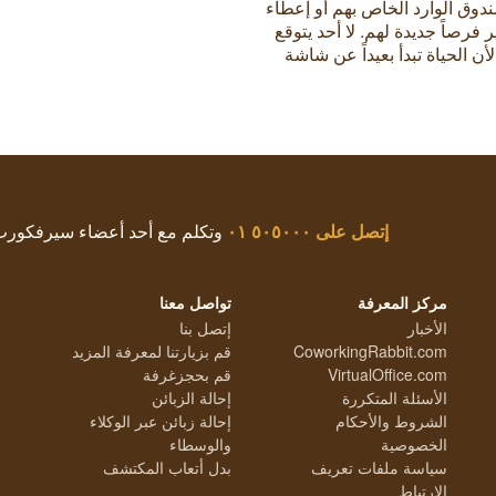
دوق الوارد الخاص بهم أو إعطاء
رصاً جديدة لهم. لا أحد يتوقع
 الحياة تبدأ بعيداً عن شاشة
إتصل على
٥٠٥٠٠٠ ٠١
وتكلم مع أحد أعضاء سيرفكور
مركز المعرفة
تواصل معنا
الأخبار
إتصل بنا
CoworkingRabbit.com
قم بزيارتنا لمعرفة المزيد
VirtualOffice.com
قم بحجزغرفة
الأسئلة المتكررة
إحالة الزبائن
الشروط والأحكام
إحالة زبائن عبر الوكلاء
الخصوصية
والوسطاء
سياسة ملفات تعريف
بدل أتعاب المكتشف
الارتباط