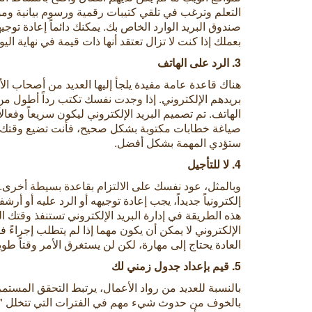
التعلم وترغب في تلقي كتيبات رقمية ورسوم بيانية ومو
صندوق البريد الوارد الخاص بك. يمكنك دائماً إعادة توجيه
بعملك إذا كنت لا تزال تعتقد أنها ذات قيمة في نهاية اليو
3. الرد على الهاتف
هناك قاعدة عامة مفيدة يلجأ إليها العديد من أصحاب ا
بريدهم الإلكتروني. إذا وجدت نفسك تكتب رداً أطول 
الهاتف. تم تصميم البريد الإلكتروني ليكون سريعاً وفعا
صياغة خطابات مكتوبة بشكل صحيح، فأنت تضيع وقتك. 
ستؤدي المهمة بشكل أفضل.
4. لا للتأجيل
وبالمثل، عود نفسك على الالتزام بقاعدة بسيطة أخرى. ف
إلكترونياً جديداً، يجب إعادة توجيهه أو الرد عليه أو أرشفت
هذه الطريقة في إدارة البريد الإلكتروني تستنفذ وقتك ال
الإلكتروني لا يمكن أن يكون مهما إذا لم يتطلب إجراءً فور
العادة يحتاج إلى مهارة، لكن لن يستغرق الأمر وقتاً طويلا
5. قيم بإعداد جدول زمني لك
بالنسبة للعديد من رواد الأعمال، يرتبط التحقق المستمر
بالخوف من حدوث شيء مهم في الفترات التي تتخلل "