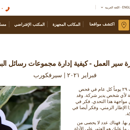
٠١
اللغة العربية
اكتشف مواقعنا
المكاتب المجهزة
المكتب الإفتراضي
مسا
رة سير العمل - كيفية إدارة مجموعات رسائل البر
فبراير ٢٠٢١ | سيرفكورب
وفقًا لدراسة حديثة، يقضي الموظف العادي في المكتب ٢٩ يوماً كل عام في فحص
جئة لأي شخص يدير شركة. وقد
 مواجهة هذا التحدي. فكر في
 الإطار الزمني، وفكر أيضا في
ة.
م بها. فهناك عدد لا يحصى من
ما عليك هو العثور على الأداة