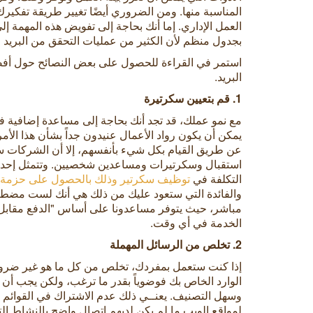
المناسبة منها. ومن الضروري أيضًا تغيير طريقة تفكير
العمل الإداري. إما أنك بحاجة إلى تفويض هذه المهمة إ
بجدول منظم لأن الكثير من عمليات التحقق من البريد ا
استمر في القراءة للحصول على بعض النصائح حول أفضل
البريد.
1. قم بتعيين سكرتيرة
مع نمو عملك، قد تجد أنك بحاجة إلى مساعدة إضافية في 
يمكن أن يكون رواد الأعمال عنيدون جداً بشأن هذا الأمر
عن طريق القيام بكل شيء بأنفسهم، إلا أن الشركات س
استقبال وسكرتيرات ومساعدين شخصيين. وتتمثل إحدى
التكلفة في
توظيف سكرتير وذلك بالحصول على حزمة ال
والفائدة التي ستعود عليك من ذلك هي أنك لست مض
مباشر، حيث يتوفر مساعدونا على أساس "الدفع مقابل
الخدمة في أي وقت.
2. تخلص من الرسائل المهملة
إذا كنت ستعمل بمفردك، تخلص من كل ما هو غير ضرو
الوارد الخاص بك فوضوياً بقدر ما ترغب، ولكن يجب أن
وسهل التصنيف. يعنــي ذلك عدم الاشتراك في القوائم الب
لمواقع الويب ما لم يكن لديهم اتصال واضح بالنشاط الت