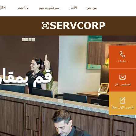
من نحن
الأخبار
سيرفكورب هوم
بحث
ENGLISH - 
٥٠٥١٠٠ ٠١
قم بمقار
استفسر الأن
الشهر الأول مجاناً