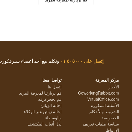
إتصل على
٥٠٥٠٠٠ ٠١
وتكلم مع أحد أعضاء سيرفكور
مركز المعرفة
تواصل معنا
الأخبار
إتصل بنا
CoworkingRabbit.com
قم بزيارتنا لمعرفة المزيد
VirtualOffice.com
قم بحجزغرفة
الأسئلة المتكررة
إحالة الزبائن
الشروط والأحكام
إحالة زبائن عبر الوكلاء
الخصوصية
والوسطاء
سياسة ملفات تعريف
بدل أتعاب المكتشف
الارتباط