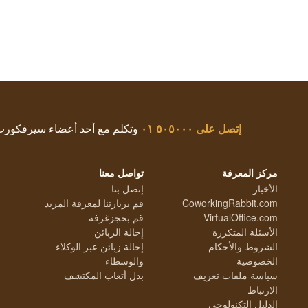
إتصل على
٥٠٥٠٠٠ ٠١
وتكلم مع أحد أعضاء سيرفكور
مركز المعرفة
تواصل معنا
الأخبار
إتصل بنا
CoworkingRabbit.com
قم بزيارتنا لمعرفة المزيد
VirtualOffice.com
قم بحجزغرفة
الأسئلة المتكررة
إحالة الزبائن
الشروط والأحكام
إحالة زبائن عبر الوكلاء
الخصوصية
والوسطاء
سياسة ملفات تعريف
بدل أتعاب المكتشف
الارتباط
الدليل التكنولوجي