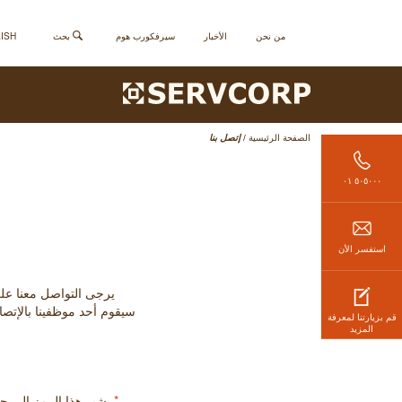
من نحن
الأخبار
سيرفكورب هوم
بحث
ENGLISH - 
الصفحة الرئيسية
/
إتصل بنا
٥٠٥٠٠٠ ٠١
استفسر الأن
يرجى التواصل معنا على الرقم التالي (الإثنين - الج
سيقوم أحد موظفينا بالإتصا
قم بزيارتنا لمعرفة
المزيد
*
يشير هذا الرمز إلى 