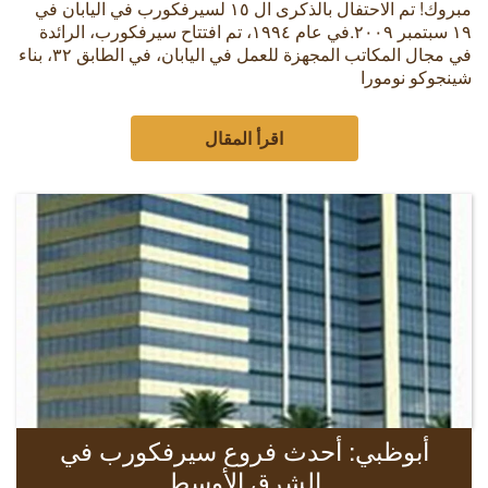
مبروك! تم الاحتفال بالذكرى ال ١٥ لسيرفكورب في اليابان في
١٩ سبتمبر ٢٠٠٩.في عام ١٩٩٤، تم افتتاح سيرفكورب، الرائدة
في مجال المكاتب المجهزة للعمل في اليابان، في الطابق ٣٢، بناء
شينجوكو نومورا
اقرأ المقال
أبوظبي: أحدث فروع سيرفكورب في
الشرق الأوسط