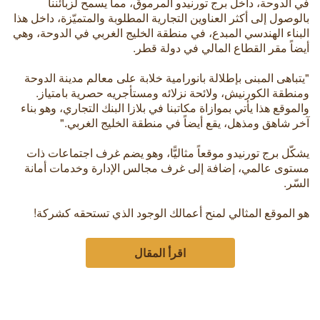
في الدوحة، داخل برج تورنيدو المرموق، مما يسمح لزبائننا
بالوصول إلى أكثر العناوين التجارية المطلوبة والمتميّزة، داخل هذا
البناء الهندسي المبدع، في منطقة الخليج الغربي في الدوحة، وهي
أيضاً مقر القطاع المالي في دولة قطر.
"يتباهى المبنى بإطلالة بانورامية خلابة على معالم مدينة الدوحة
ومنطقة الكورنيش، ولائحة نزلائه ومستأجريه حصرية بامتياز.
والموقع هذا يأتي بموازاة مكاتبنا في بلازا البنك التجاري، وهو بناء
آخر شاهق ومذهل، يقع أيضاً في منطقة الخليج الغربي."
يشكّل برج تورنيدو موقعاً مثاليًّا، وهو يضم غرف اجتماعات ذات
مستوى عالمي، إضافة إلى غرف مجالس الإدارة وخدمات أمانة
السّر.
هو الموقع المثالي لمنح أعمالك الوجود الذي تستحقه كشركة!
اقرأ المقال