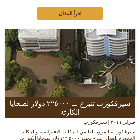
اقرأ المقال
سيرفكورب تتبرع ب ٢٢٥٠٠٠ دولار لضحايا
الكارثة
فبراير ٢٠١١ | سيرفكورب
سيرفكورب، المزود العالمي للمكاتب الافتراضية والمكاتب
المجهزة للعمل، تتبرع بمبلغ ٢٢٥٠٠٠ دولار لضحايا الكوارث