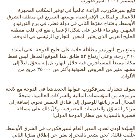
ديسمبر ٢٠١١ | سيرفكورب
تتابع سيرفكورب، الرائدة عالمياً في توفير المكاتب المجهزة
للأعمال والمكاتب الإفتراضية، توسعها السريع في منطقة الشرق
الأوسط، بافتتاح مقرّها الثاني في دولة قطر، في برج التورنيدو
الشهير، وهو بناء فاخر على شكل الإعصار، يقع في قلب منطقة
الخليج الغربي الذي يعتبر المحور التجاري الرئيسي في الدوحة.
يتمتع برج التورنيدو بإطلالة خلابة على خليج الدوحة، على امتداد
٣٦٠ درجة، وعلى ارتفاع ٥٢ طابق. هذا الموقع المذهل ليس فقط
مكاناً ممتعاً للمستأجرين فيه خلال النهار، بل إنه يتحوّل ليلاً إلى
مشهد مثير من العروض الضوئية بأكثر من ٣٥٠٠٠ مزيج من
الألوان.
سوف تتشارك سيرفكورب عنوانها الجديد هذا في الدوحة مع لائحة
مرموقة من المؤسسات المالية والشركات العالمية، متيحةً
المجال أمام زبائنها للوصول إلى فنادق الخمس نجوم، إضافة إلى
مراكز التسوّق والتقديمات المصرفية، وكلّ ذلك على مسافة
قصيرة بالسيارة من مطار الدوحة الدولي!
السيّدة لودي لحدو، المدير العام لسيرفكورب في الشرق الأوسط،
علّقت قائلةً: "نحن نشعر بالفخر إذ نعلن عن إطلاق مقرّنا الثاني