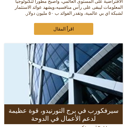
الافتراضية على المستوى العالمي، وأصبح مطوراً لتكنولوجيا
المعلومات ليبقى على رأس منافسيه،ويشهد عوائد الاستثمار
لشبكة اي بي عالمية، وتقدر الفوائد ب ٥٠ مليون دولار.
اقرأ المقال
سيرفكورب في برج التورنيدو، قوة عظيمة
لدعم الأعمال في الدوحة