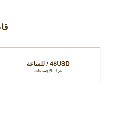
قاع
48USD / للساعة
غرف الإجتماعات