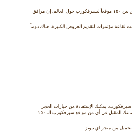
مع وجود موظفة استقبال مخصصة وفريق إداري. يمكنك الإختيار بين مواقع سيرفكورب في أبرز المناطق التجارية الرئيسية من بين ١٥٠ موقعاً لسيرفكورب حول العالم. إن مرافق
 لقاعة مؤتمرات لتقديم العروض الكبيرة، هناك دوماً
 سيرفكورب، يمكنك الإستفادة من خيارات الحجز
المرنة، بدءاً من ١٠ دقائق وصولاً إلى يوم كامل، إضافة إلى مجموعة من المزايا الإضافية على الانترنت، وإمكانية استضافة إجتماعك المقبل في أي من مواقع سيرفكورب الـ ١٥٠
تحميل من متجر اي تيونز