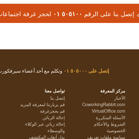
إتصل بنا على الرقم
٥٠٥١٠٠ ٠١
لحجز غرفة اجتماعا
إتصل على
٥٠٥٠٠٠ ٠١
وتكلم مع أحد أعضاء سيرفكور
مركز المعرفة
تواصل معنا
الأخبار
إتصل بنا
CoworkingRabbit.com
قم بزيارتنا لمعرفة المزيد
VirtualOffice.com
قم بحجزغرفة
الأسئلة المتكررة
إحالة الزبائن
الشروط والأحكام
إحالة زبائن عبر الوكلاء
الخصوصية
والوسطاء
سياسة ملفات تعريف
بدل أتعاب المكتشف