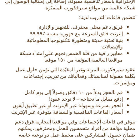
الإحترافية بأسعار تنافسية مقبولة، إضافة إلى إمكانية الوصول إلى
شبكة عالمية من مواقع سيرفكورب المتميّزة.
تتضمن قاعات التدريب لدينا:
فريق دعم محلي محترف، للتجهيز والإدارة
إنترنت فائق السرعة مع جهوزية بنسبة ٪٩٩.٩٩
بنية تحتية حديثة ومتطورة لتكنولوجيا المعلوماتية
والإتصالات
معايير راقية من فئة الخمس نجوم على امتداد شبكة
مواقعنا العالمية المؤلفة من ١٥٠ موقعاً
عقود سيرفكورب المرنة وغير المقيّدة التي تؤمن حلول عمل
بكلفة مقبولة لمناسباتك وفعالياتك من تدريب، إجتماعات
ومؤتمرات.
قم بالحجز بدءاً من ١٠ دقائق وصولاً إلى يوم كامل
إدفع مقابل ما تحتاجه – لا توجد عقود!
الحجز بسرعة وسهولة عبر الإنترنت أو عبر تطبيق آيفون
أسعار القاعات التنافسية والشفافة متوفرة عبر الإنترنت
تتوفر في قاعات الإجتماعات وفي مواقعنا التجارية فرق دعم
محلية مؤلفة من أفراد متحمسين للعمل ومحترفين، يمكنهم
ضمان حصول المشاركين على محيط عمل ذو نوعية خاصة