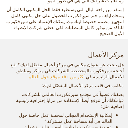
ومتطلبات شركتك التي هي في طور النمو.
إستفد من راحة البال التي يستطيع فقط الحل المكتبي الكامل أن
يمنحك إياها، واختر سيرفكورب للحصول على حل مكتبي كامل
التجهيز مصمم خصيصاً ليناسبك. يمكنك الإعتماد على سيرفكورب
للتأكد من توفير كامل المتطلبات لكي تعطي شركتك الإنطباع
الأول الصحيح.
مركز الأعمال
هل تبحث عن عنوان مكتبي في مركز أعمال مفضّل لديك؟ تقع
أجنحة سيرفكورب المخصصة للشركات في مراكز ومناطق
الأعمال الرئيسية في
أكثر من ١٥٠ موقع حول العالم.
مكاتب في قلب مركز الأعمال المفضّل لديك:
بصفتك عضواً في مجتمع سيرفكورب العالمي للشركات،
فبإمكانك أن تتوقع أيضاً الإستفادة من مزايا إحترافية رئيسية
إضافية مثل:
إمكانية الإستخدام المجاني لمحطة عمل خاصة حول
العالم في أية مساحة عمل مشتركة *
عضوية سيرفكورب اونلاين الحصرية التي تشمل: