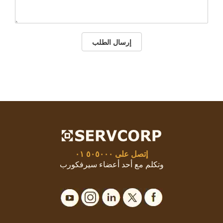
إرسال الطلب
إتصل على
٥٠٥٠٠٠ ٠١
وتكلم مع أحد أعضاء سيرفكورب