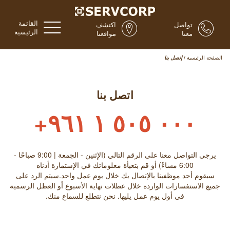
القائمة
تواصل
اكتشف
الرئيسية
معنا
مواقعنا
الصفحة الرئيسية
/
إتصل بنا
اتصل بنا
٠٠٠ ٥٠٥ ١ ٩٦١+
يرجى التواصل معنا على الرقم التالي (الإثنين - الجمعة | 9:00 صباحًا -
6:00 مساءً) أو قم بتعبأة معلوماتك في الإستمارة أدناه
سيقوم أحد موظفينا بالإتصال بك خلال يوم عمل واحد.سيتم الرد على
جميع الاستفسارات الواردة خلال عطلات نهاية الأسبوع أو العطل الرسمية
في أول يوم عمل يليها. نحن نتطلع للسماع منك.