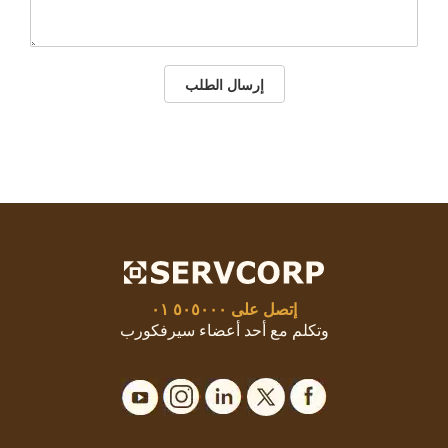
إرسال الطلب
إتصل على
٥٠٥٠٠٠ ٠١
وتكلم مع أحد أعضاء سيرفكورب